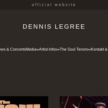
official website
DENNIS LEGREE
ws & Concerts
Media
Artist Infos
The Soul Tenors
Kontakt &