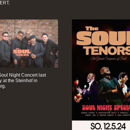
ERT.
Soul Night Concert last
 at the Steinhof in
rg.