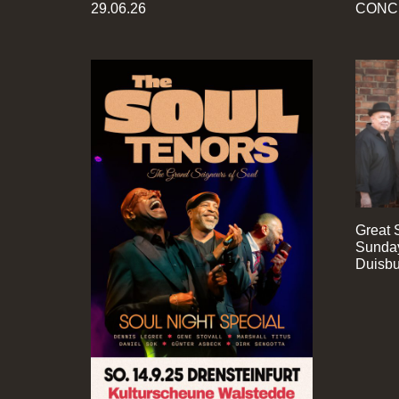
29.06.26
CONC
Great 
Sunday
Duisbu