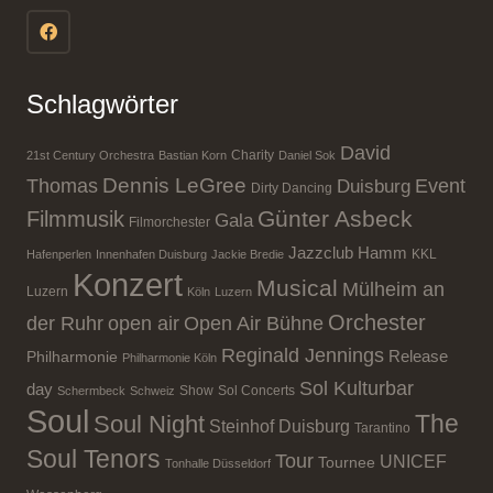
Schlagwörter
David
Charity
21st Century Orchestra
Bastian Korn
Daniel Sok
Dennis LeGree
Event
Thomas
Duisburg
Dirty Dancing
Günter Asbeck
Filmmusik
Gala
Filmorchester
Jazzclub Hamm
KKL
Hafenperlen
Innenhafen Duisburg
Jackie Bredie
Konzert
Musical
Mülheim an
Luzern
Köln
Luzern
Orchester
der Ruhr
open air
Open Air Bühne
Reginald Jennings
Release
Philharmonie
Philharmonie Köln
Sol Kulturbar
day
Show
Sol Concerts
Schermbeck
Schweiz
Soul
The
Soul Night
Steinhof Duisburg
Tarantino
Soul Tenors
Tour
UNICEF
Tournee
Tonhalle Düsseldorf