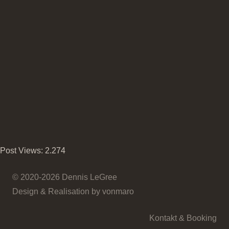
u.v.a.
Sonntag 07.06.2020
/ Beginn: 17:00
“Emotional Moments”. Erlebt das Konzert über folgende
YouTube Adresse
join us
@ Schloss Westerholt, Herten
Vorheriger Beitrag
Nächster Beitrag
Post Views:
2.274
© 2020-2026 Dennis LeGree
Design & Realisation by vonmaro
Kontakt & Booking