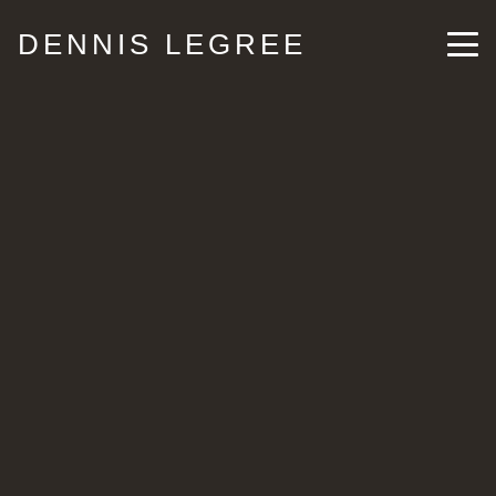
DENNIS LEGREE
Emotional Moments am 7.
Juni 2020 Schloss
Westerholt
Konzerte