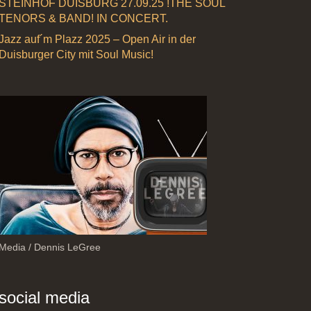
STEINHOF DUISBURG 27.09.25 !THE SOUL
TENORS & BAND! IN CONCERT.
Jazz auf´m Plazz 2025 – Open Air in der
Duisburger City mit Soul Music!
Media / Dennis LeGree
social media