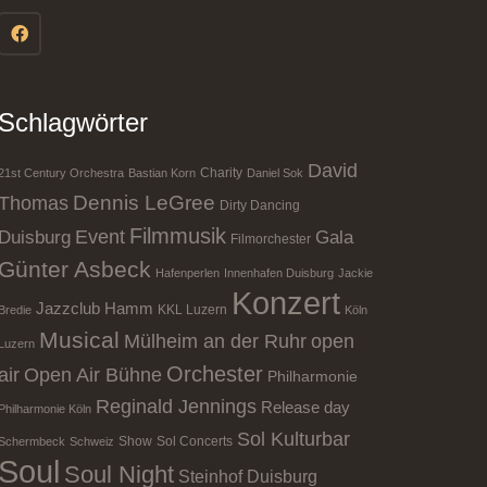
Schlagwörter
David
Charity
21st Century Orchestra
Bastian Korn
Daniel Sok
Dennis LeGree
Thomas
Dirty Dancing
Filmmusik
Event
Duisburg
Gala
Filmorchester
Günter Asbeck
Hafenperlen
Innenhafen Duisburg
Jackie
Konzert
Jazzclub Hamm
KKL Luzern
Bredie
Köln
Musical
Mülheim an der Ruhr
open
Luzern
Orchester
air
Open Air Bühne
Philharmonie
Reginald Jennings
Release day
Philharmonie Köln
Sol Kulturbar
Show
Sol Concerts
Schermbeck
Schweiz
Soul
Soul Night
Steinhof Duisburg