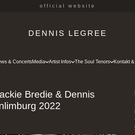
official website
DENNIS LEGREE
ws & Concerts
Media
Artist Infos
The Soul Tenors
Kontakt &
Jackie Bredie & Dennis
nlimburg 2022