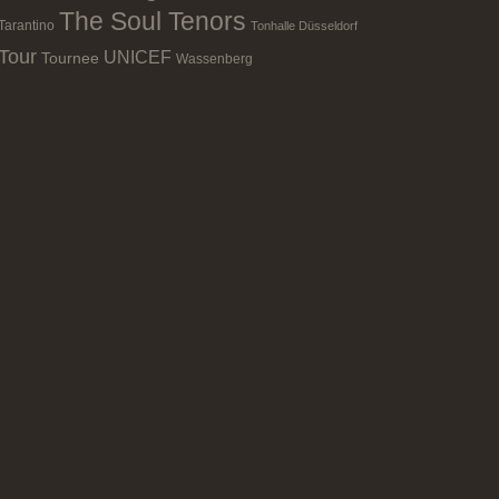
The Soul Tenors
Tarantino
Tonhalle Düsseldorf
Tour
UNICEF
Tournee
Wassenberg